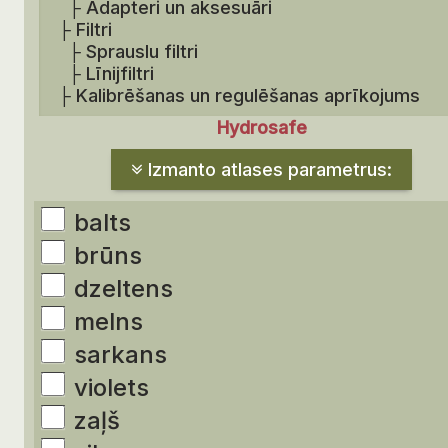
├
Adapteri un aksesuāri
├
Filtri
├
Sprauslu filtri
├
Līnijfiltri
├
Kalibrēšanas un regulēšanas aprīkojums
Hydrosafe
Izmanto atlases parametrus:
balts
brūns
dzeltens
melns
sarkans
violets
zaļš