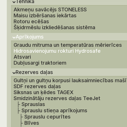
Tehnika
Akmeņu savācējs STONELESS
Maisu izbēršanas iekārtas
Rotoru ecēšas
Šķidrmēslu izkliedēšanas sistēma
Aprīkojums
Graudu mitruma un temperatūras mērierīces
Hidrosavienojumu rokturi Hydrosafe
Atsvari
Dubļusargi traktoriem
Rezerves daļas
Gultņi un gultņu korpusi lauksaimniecības maš
SDF rezerves daļas
Siksnas un ķēdes TAGEX
Smidzinātāju rezerves daļas TeeJet
├
Sprauslas
├
Sprauslu stieņa aprīkojums
├
Sprauslu cepurītes
├
Blīves