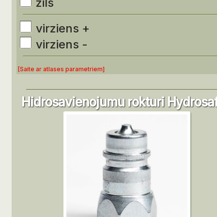
zils
virziens +
virziens -
[Saite ar atlases parametriem]
Hidrosavienojumu rokturi Hydrosa