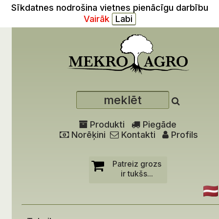
Sīkdatnes nodrošina vietnes pienācīgu darbību
Vairāk
Produkti
Piegāde
Norēķini
Kontakti
Profils
Patreiz grozs
ir tukšs...