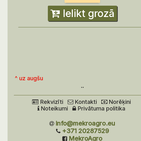
Ielikt grozā
^ uz augšu
..
Rekvizīti
Kontakti
Norēķini
Noteikumi
Privātuma politika
info@mekroagro.eu
+371 20287529
MekroAgro