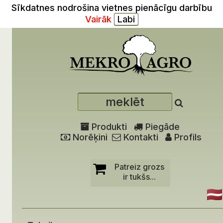
Sīkdatnes nodrošina vietnes pienācīgu darbību
Vairāk
Produkti
Piegāde
Norēķini
Kontakti
Profils
Patreiz grozs
ir tukšs...