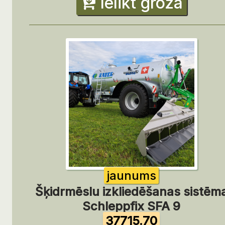
Ielikt grozā
jaunums
Šķidrmēslu izkliedēšanas sistēm
Schleppfix SFA 9
37715.70