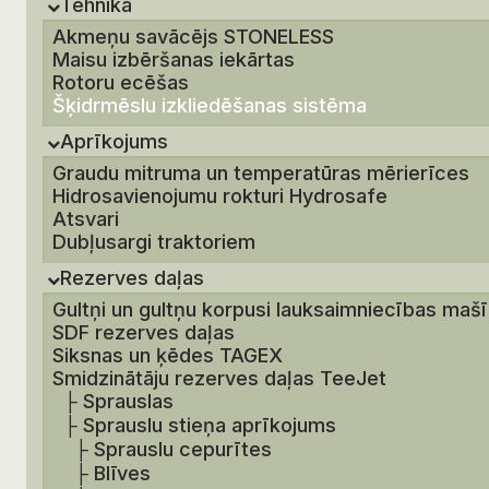
Tehnika
Akmeņu savācējs STONELESS
Maisu izbēršanas iekārtas
Rotoru ecēšas
Šķidrmēslu izkliedēšanas sistēma
Aprīkojums
Graudu mitruma un temperatūras mērierīces
Hidrosavienojumu rokturi Hydrosafe
Atsvari
Dubļusargi traktoriem
Rezerves daļas
Gultņi un gultņu korpusi lauksaimniecības maš
SDF rezerves daļas
Siksnas un ķēdes TAGEX
Smidzinātāju rezerves daļas TeeJet
├
Sprauslas
├
Sprauslu stieņa aprīkojums
├
Sprauslu cepurītes
├
Blīves