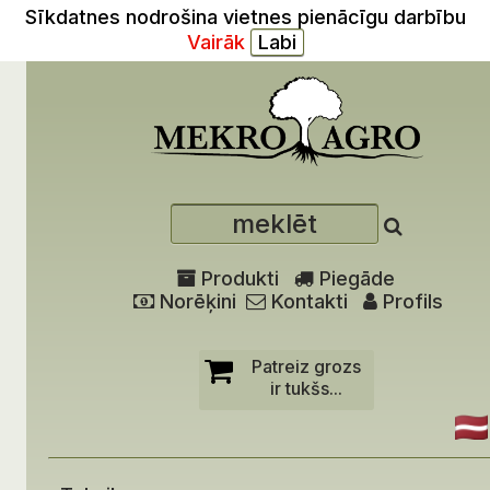
Sīkdatnes nodrošina vietnes pienācīgu darbību
Vairāk
Produkti
Piegāde
Norēķini
Kontakti
Profils
Patreiz grozs
ir tukšs...