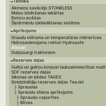
Tehnika
Akmeņu savācējs STONELESS
Maisu izbēršanas iekārtas
Rotoru ecēšas
Šķidrmēslu izkliedēšanas sistēma
Aprīkojums
Graudu mitruma un temperatūras mērierīces
Hidrosavienojumu rokturi Hydrosafe
Atsvari
Dubļusargi traktoriem
Rezerves daļas
Gultņi un gultņu korpusi lauksaimniecības maš
SDF rezerves daļas
Siksnas un ķēdes TAGEX
Smidzinātāju rezerves daļas TeeJet
├
Sprauslas
├
Sprauslu stieņa aprīkojums
├
Sprauslu cepurītes
├
Blīves