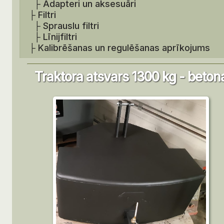
├
Adapteri un aksesuāri
├
Filtri
├
Sprauslu filtri
├
Līnijfiltri
├
Kalibrēšanas un regulēšanas aprīkojums
Traktora atsvars 1300 kg - beton