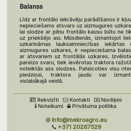
Balanss
Līdz ar frontālo iekrāvēju parādīšanos ir kļu
nepieciešams atsvars uz aizmugures uzkare
lai slodze ar pilnu frontālo kausu būtu ne ti
uz priekšējo asi. Mūsdienās, izmantojot liel
uzkarināmas lauksaimniecības iekārtas 
aizmugures uzkares, ir nepieciešama balas
ar atsvariem uz frontālās uzkares. Izvēloti
pareizo svaru, tiek ievērotas traktora ražot
noteiktās ass slodzes. Pateicoties visu rite
piedziņai, traktora jaudu var izmant
vislabākajā veidā.
Rekvizīti
Kontakti
Norēķini
Noteikumi
Privātuma politika
info@mekroagro.eu
+371 20287529