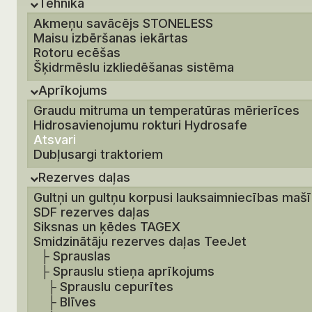
Tehnika
Akmeņu savācējs STONELESS
Maisu izbēršanas iekārtas
Rotoru ecēšas
Šķidrmēslu izkliedēšanas sistēma
Aprīkojums
Graudu mitruma un temperatūras mērierīces
Hidrosavienojumu rokturi Hydrosafe
Atsvari
Dubļusargi traktoriem
Rezerves daļas
Gultņi un gultņu korpusi lauksaimniecības maš
SDF rezerves daļas
Siksnas un ķēdes TAGEX
Smidzinātāju rezerves daļas TeeJet
├
Sprauslas
├
Sprauslu stieņa aprīkojums
├
Sprauslu cepurītes
├
Blīves