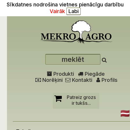
Sīkdatnes nodrošina vietnes pienācīgu darbību
Vairāk
Produkti
Piegāde
Norēķini
Kontakti
Profils
Patreiz grozs
ir tukšs...