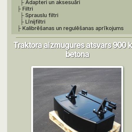
├
Adapteri un aksesuāri
├
Filtri
├
Sprauslu filtri
├
Līnijfiltri
├
Kalibrēšanas un regulēšanas aprīkojums
Traktora aizmugures atsvars 900 k
betona