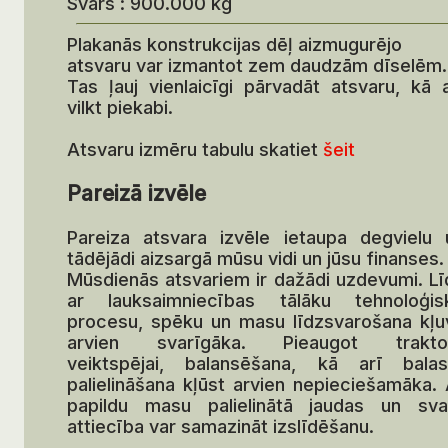
Svars : 900.000 kg
Plakanās konstrukcijas dēļ aizmugurējo
atsvaru var izmantot zem daudzām dīselēm.
Tas ļauj vienlaicīgi pārvadāt atsvaru, kā a
vilkt piekabi.
Atsvaru izmēru tabulu skatiet
šeit
Pareizā izvēle
Pareiza atsvara izvēle ietaupa degvielu 
tādējādi aizsargā mūsu vidi un jūsu finanses.
Mūsdienās atsvariem ir dažādi uzdevumi. Lī
ar lauksaimniecības tālāku tehnoloģis
procesu, spēku un masu līdzsvarošana kļu
arvien svarīgāka. Pieaugot trakto
veiktspējai, balansēšana, kā arī balas
palielināšana kļūst arvien nepieciešamāka. 
papildu masu palielinātā jaudas un sva
attiecība var samazināt izslīdēšanu.