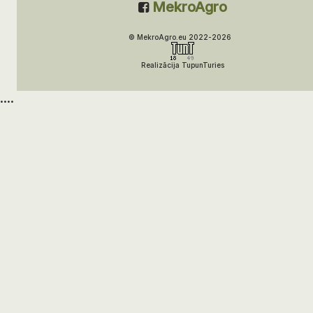
MekroAgro
© MekroAgro.eu 2022-2026
Realizācija TupunTuries
....