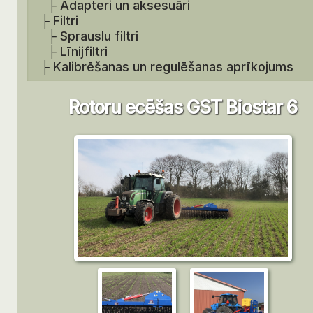
├
Adapteri un aksesuāri
├
Filtri
├
Sprauslu filtri
├
Līnijfiltri
├
Kalibrēšanas un regulēšanas aprīkojums
Rotoru ecēšas GST Biostar 6