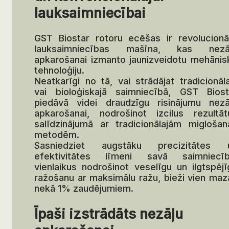
lauksaimniecībai
GST Biostar rotoru ecēšas ir revolucionā
lauksaimniecības mašīna, kas nezā
apkarošanai izmanto jaunizveidotu mehānis
tehnoloģiju.
Neatkarīgi no tā, vai strādājat tradicionāla
vai bioloģiskajā saimniecībā, GST Biost
piedāvā videi draudzīgu risinājumu nezā
apkarošanai, nodrošinot izcilus rezultāt
salīdzinājumā ar tradicionālajām miglošan
metodēm.
Sasniedziet augstāku precizitātes 
efektivitātes līmeni savā saimniecīb
vienlaikus nodrošinot veselīgu un ilgtspējī
ražošanu ar maksimālu ražu, bieži vien maz
nekā 1% zaudējumiem.
Īpaši izstrādāts nezāļu