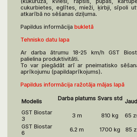
(kukurūza, kvieši, rapsis, pupas, kartupeļ
cukurbietes, eglītes, mieži, ķirbji, sīpoli ut
atkarībā no sēšanas dziļuma.
Papildus informācija
bukletā
Tehnisko datu lapa
Ar darba ātrumu 18-25 km/h GST Biost
palielina produktivitāti.
To var piegādāt arī ar pneimatisko sēšan
aprīkojumu (papildaprīkojums).
Papildus informācija ražotāja mājas lapā
Darba platums
Svars std
Modelis
Jau
GST Biostar
3 m
810 kg
65 
3
GST Biostar
6.2 m
1700 kg
85 z
6