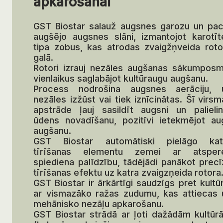
apkarošanai
GST Biostar salauž augsnes garozu un pac
augšējo augsnes slāni, izmantojot karotīt
tipa zobus, kas atrodas zvaigžņveida roto
galā.
Rotori izrauj nezāles augšanas sākumposm
vienlaikus saglabājot kultūraugu augšanu.
Process nodrošina augsnes aerāciju, 
nezāles izžūst vai tiek iznīcinātas. Šī virs
apstrāde ļauj sasildīt augsni un palielin
ūdens novadīšanu, pozitīvi ietekmējot au
augšanu.
GST Biostar automātiski pielāgo kat
tīrīšanas elementu zemei ar atsper
spiediena palīdzību, tādējādi panākot precī
tīrīšanas efektu uz katra zvaigzņeida rotora
GST Biostar ir ārkārtīgi saudzīgs pret kultū
ar vismazāko ražas zudumu, kas attiecas 
mehānisko nezāļu apkarošanu.
GST Biostar strādā ar ļoti dažādām kultūr