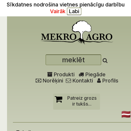
Sīkdatnes nodrošina vietnes pienācīgu darbību
Vairāk
Produkti
Piegāde
Norēķini
Kontakti
Profils
Patreiz grozs
ir tukšs...